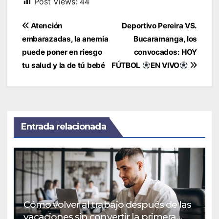
Post Views:
44
Navegación
Atención
Deportivo Pereira VS.
de
embarazadas, la anemia
Bucaramanga, los
entradas
puede poner en riesgo
convocados: HOY
tu salud y la de tú bebé
FÚTBOL
EN VIVO
Entrada relacionada
Cómo volver al trabajo después de las
vacaciones sin convertir la primera