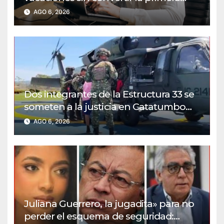
semana en una carrera de obstáculos
AGO 6, 2026
Dos integrantes de la Estructura 33 se
someten a la justicia en Catatumbo
VIDEO
AGO 6, 2026
Juliana Guerrero, la jugadita» para no
perder el esquema de seguridad: