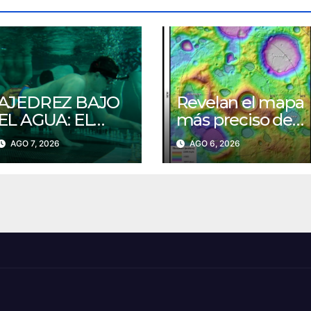
AJEDREZ BAJO
Revelan el mapa
EL AGUA: EL
más preciso del
POLACO QUE
polo sur lunar:
AGO 7, 2026
AGO 6, 2026
JUGÓ 16
clave para volver
PARTIDAS A LA
a la Luna
VEZ Y HIZO
HISTORIA