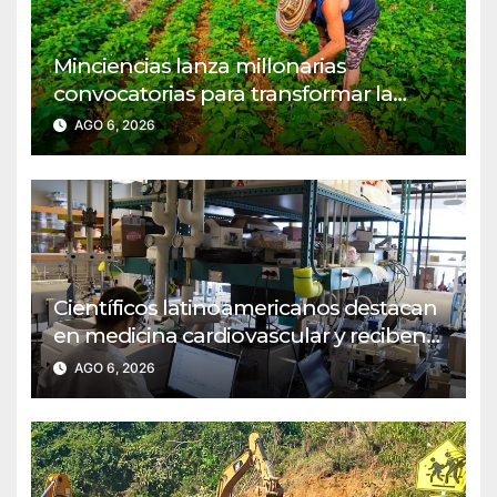
Minciencias lanza millonarias
convocatorias para transformar la
agroindustria en regiones PDET
AGO 6, 2026
Científicos latinoamericanos destacan
en medicina cardiovascular y reciben
reconocimiento del MIT
AGO 6, 2026