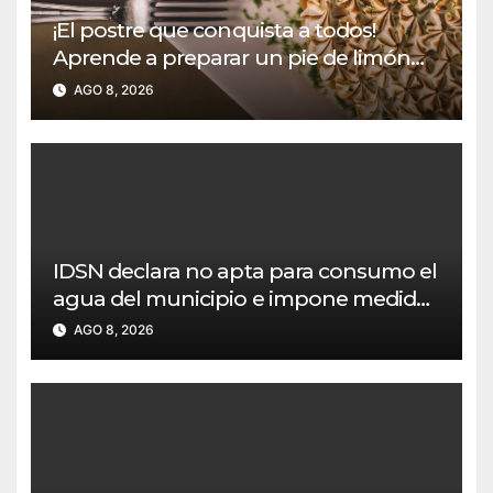
¡El postre que conquista a todos!
Aprende a preparar un pie de limón
cremoso, fácil y con un toque
AGO 8, 2026
irresistible
IDSN declara no apta para consumo el
agua del municipio e impone medidas
a Empoobando
AGO 8, 2026