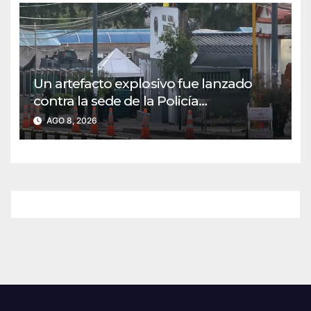
Un artefacto explosivo fue lanzado
contra la sede de la Policía
Metropolitana de Pasto: no se
AGO 8, 2026
registraron muertos ni heridos