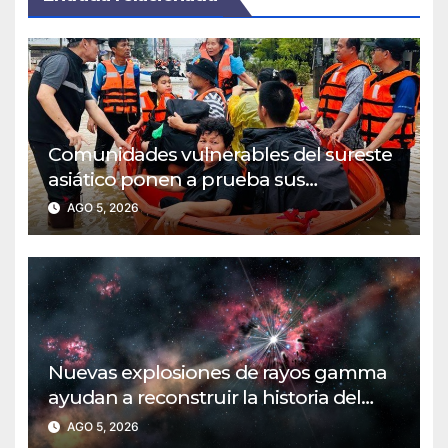
Comunidades vulnerables del sureste
asiático ponen a prueba sus
protocolos de evacuación por
AGO 5, 2026
inundaciones
Nuevas explosiones de rayos gamma
ayudan a reconstruir la historia del
universo temprano
AGO 5, 2026