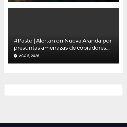
#Pasto | Alertan en Nueva Aranda por
presuntas amenazas de cobradores
“gota a gota”
AGO 5, 2026