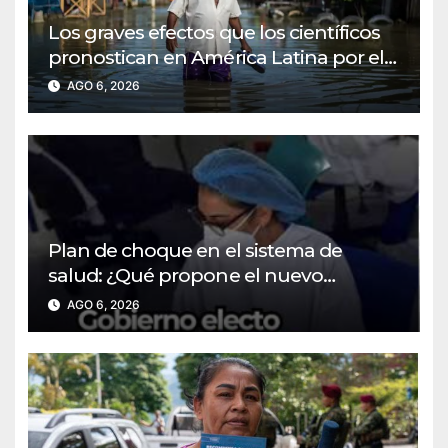
Los graves efectos que los científicos
pronostican en América Latina por el
fenómeno del «Súper El Niño»
AGO 6, 2026
Plan de choque en el sistema de
salud: ¿Qué propone el nuevo
gobierno?
AGO 6, 2026