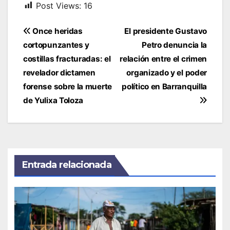
Post Views:
16
Navegación
Once heridas
El presidente Gustavo
de
cortopunzantes y
Petro denuncia la
entradas
costillas fracturadas: el
relación entre el crimen
revelador dictamen
organizado y el poder
forense sobre la muerte
político en Barranquilla
de Yulixa Toloza
Entrada relacionada