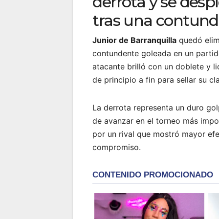
derrota y se desp
tras una contund
Junior de Barranquilla
quedó elim
contundente goleada en un parti
atacante brilló con un doblete y 
de principio a fin para sellar su c
La derrota representa un duro golp
de avanzar en el torneo más impo
por un rival que mostró mayor ef
compromiso.