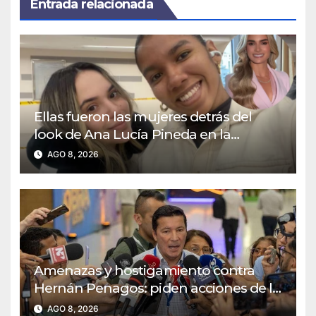
Entrada relacionada
Ellas fueron las mujeres detrás del
look de Ana Lucía Pineda en la
posesión presidencial
AGO 8, 2026
Amenazas y hostigamiento contra
Hernán Penagos: piden acciones de la
Fiscalía y la UNP
AGO 8, 2026