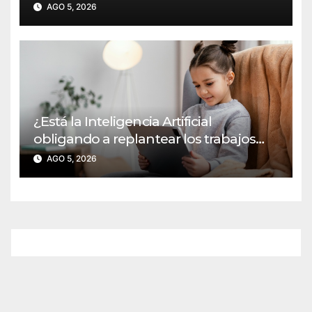
estudiar diseño?
AGO 5, 2026
¿Está la Inteligencia Artificial
obligando a replantear los trabajos
escolares?
AGO 5, 2026