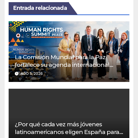
Entrada relacionada
La Comisión Mundial para la Paz
fortalece su agenda internacional
durante la Cumbre de Derechos
AGO 5, 2026
Humanos en las Naciones Unidas
¿Por qué cada vez más jóvenes
latinoamericanos eligen España para