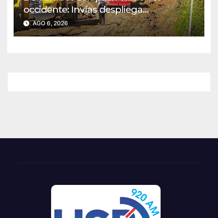
occidente: Invías despliega
maquinaria en emergencia
AGO 6, 2026