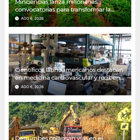
Minciencias lanza millonarias
convocatorias para transformar la
agroindustria en regiones PDET
AGO 6, 2026
Científicos latinoamericanos destacan
en medicina cardiovascular y reciben
reconocimiento del MIT
AGO 6, 2026
Derrumbes colapsan vías en el