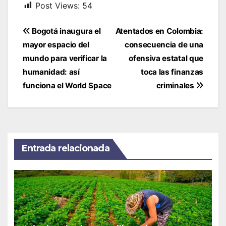
Post Views:
54
Navegación
Bogotá inaugura el
Atentados en Colombia:
de
mayor espacio del
consecuencia de una
entradas
mundo para verificar la
ofensiva estatal que
humanidad: así
toca las finanzas
funciona el World Space
criminales
Entrada relacionada