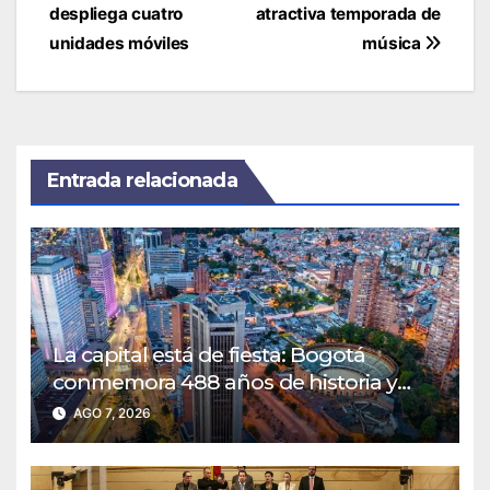
entradas
despliega cuatro
atractiva temporada de
unidades móviles
música
Entrada relacionada
La capital está de fiesta: Bogotá
conmemora 488 años de historia y
renovación
AGO 7, 2026