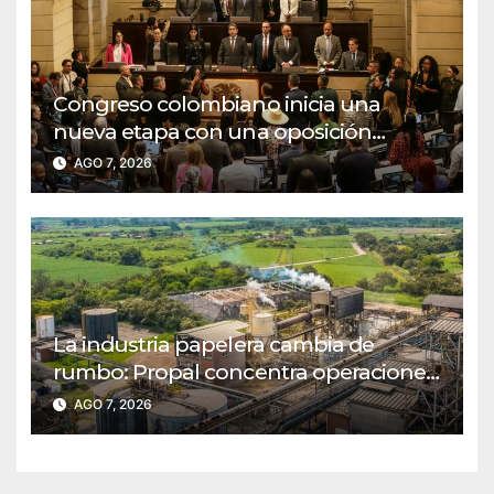
Congreso colombiano inicia una
nueva etapa con una oposición
decidida a defender las reformas
AGO 7, 2026
sociales
La industria papelera cambia de
rumbo: Propal concentra operaciones
en Guachené
AGO 7, 2026