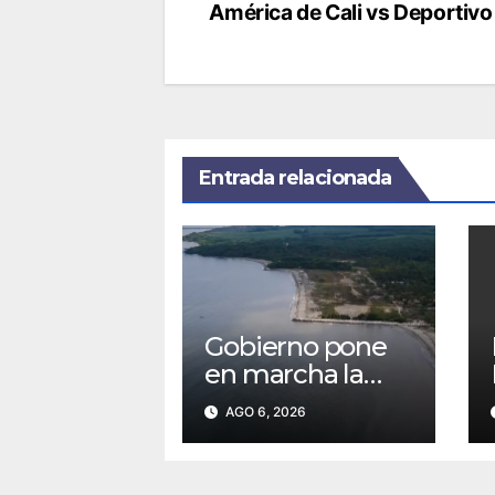
América de Cali vs Deportivo 
de
entradas
Entrada relacionada
Gobierno pone
en marcha la
implementación
AGO 6, 2026
del Acuerdo de
Escazú para
fortalecer la