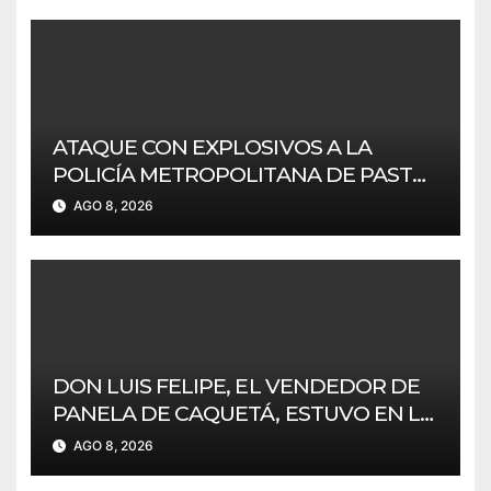
ATAQUE CON EXPLOSIVOS A LA
POLICÍA METROPOLITANA DE PASTO
SIN AFECTACIONES.
AGO 8, 2026
DON LUIS FELIPE, EL VENDEDOR DE
PANELA DE CAQUETÁ, ESTUVO EN LA
CEREMONIA DE POSESIÓN DE
AGO 8, 2026
ABELARDO DE LA ESPRIELLA EN CALI.