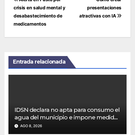
de
crisis en salud mental y
presentaciones
entradas
desabastecimiento de
atractivas con IA
medicamentos
Entrada relacionada
IDSN declara no apta para consumo el
agua del municipio e impone medidas
a Empoobando
AGO 8, 2026