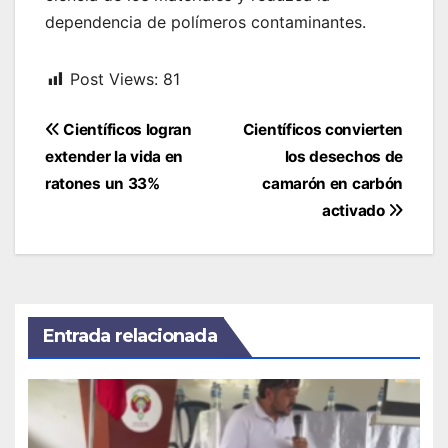
dependencia de polímeros contaminantes.
Post Views:
81
Navegación
Científicos logran
Científicos convierten
de
extender la vida en
los desechos de
entradas
ratones un 33%
camarón en carbón
activado
Entrada relacionada