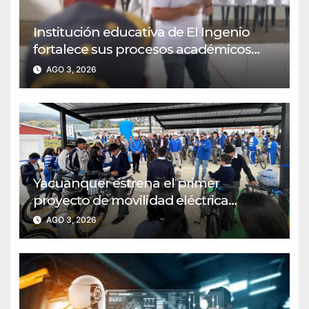
Institución educativa de El Ingenio
fortalece sus procesos académicos
con energía solar
AGO 3, 2026
Yacuanquer estrena el primer
proyecto de movilidad eléctrica
estudiantil del país
AGO 3, 2026