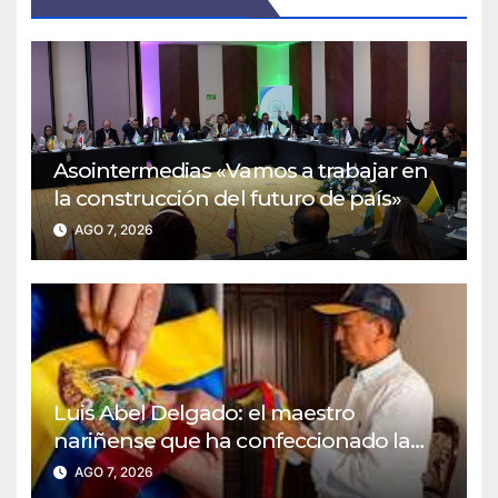
Asointermedias «Vamos a trabajar en
la construcción del futuro de país»
AGO 7, 2026
Luis Abel Delgado: el maestro
nariñense que ha confeccionado la
banda presidencial desde Pastrana
AGO 7, 2026