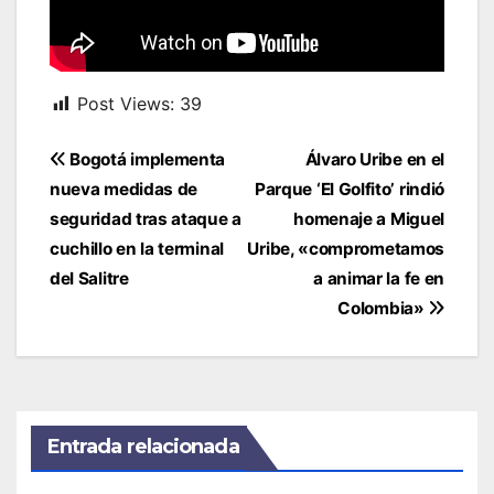
Post Views:
39
Navegación
Bogotá implementa
Álvaro Uribe en el
de
nueva medidas de
Parque ‘El Golfito’ rindió
entradas
seguridad tras ataque a
homenaje a Miguel
cuchillo en la terminal
Uribe, «comprometamos
del Salitre
a animar la fe en
Colombia»
Entrada relacionada