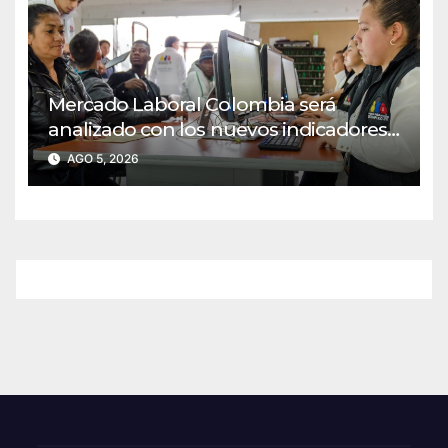
Mercado Laboral Colombia será
analizado con los nuevos indicadores
oficiales del DANE
AGO 5, 2026