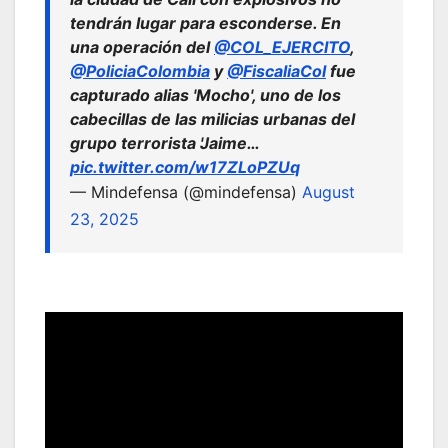
tendrán lugar para esconderse. En
una operación del
@COL_EJERCITO
,
@PoliciaColombia
y
@FiscaliaCol
fue
capturado alias 'Mocho', uno de los
cabecillas de las milicias urbanas del
grupo terrorista 'Jaime…
pic.twitter.com/w17ZLoPZUq
— Mindefensa (@mindefensa)
August
23, 2025