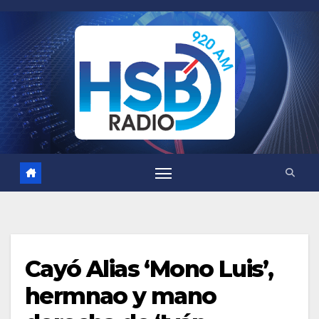
Saltar
al
contenido
Cayó Alias ‘Mono Luis’,
hermnao y mano