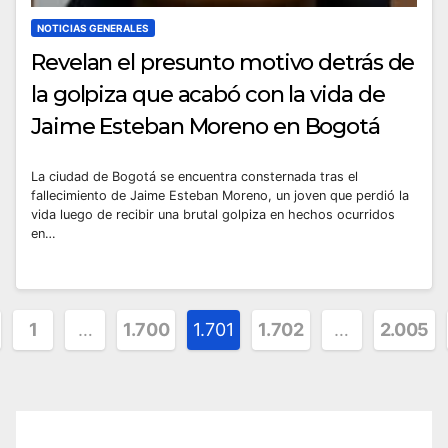
NOTICIAS GENERALES
Revelan el presunto motivo detrás de
la golpiza que acabó con la vida de
Jaime Esteban Moreno en Bogotá
La ciudad de Bogotá se encuentra consternada tras el
fallecimiento de Jaime Esteban Moreno, un joven que perdió la
vida luego de recibir una brutal golpiza en hechos ocurridos
en…
inación
1
…
1.700
1.701
1.702
…
2.005
radas