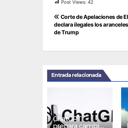
Post Views:
42
Navegación
Corte de Apelaciones de E
declara ilegales los arancele
de
de Trump
entradas
Entrada relacionada
ChatGPT
prepara cambios