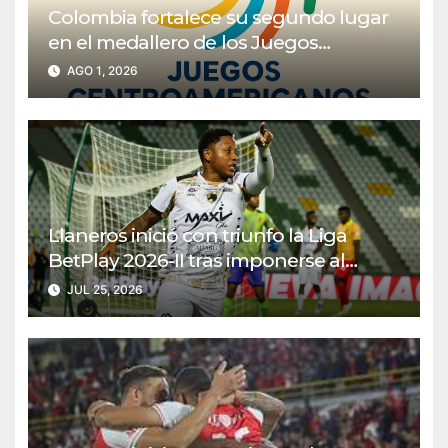
Colombia fortalece su segundo lugar
en el medallero de los Juegos
Centroamericanos y del Caribe 2026
AGO 1, 2026
Llaneros inició con triunfo la Liga
BetPlay 2026-II tras imponerse al
Deportivo Pereira
JUL 25, 2026