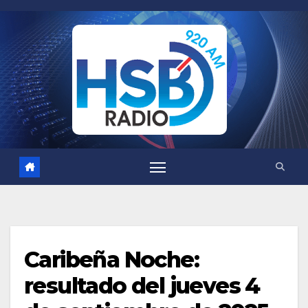
Saltar
al
contenido
Caribeña Noche:
resultado del jueves 4