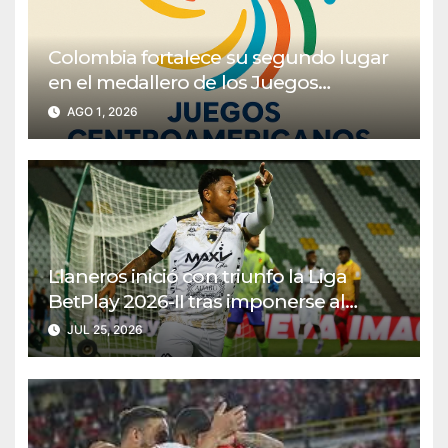
Colombia fortalece su segundo lugar
en el medallero de los Juegos
Centroamericanos y del Caribe 2026
AGO 1, 2026
Llaneros inició con triunfo la Liga
BetPlay 2026-II tras imponerse al
Deportivo Pereira
JUL 25, 2026