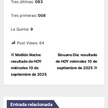
Tres últimas:
083
Tres primeras
: 008
La Quinta:
9
Post Views:
64
Navegación
Motilón Noche:
Sinuano Día: resultado
de
resultado de HOY
de HOY miércoles 10 de
entradas
miércoles 10 de
septiembre de 2025
septiembre de 2025
Entrada relacionada