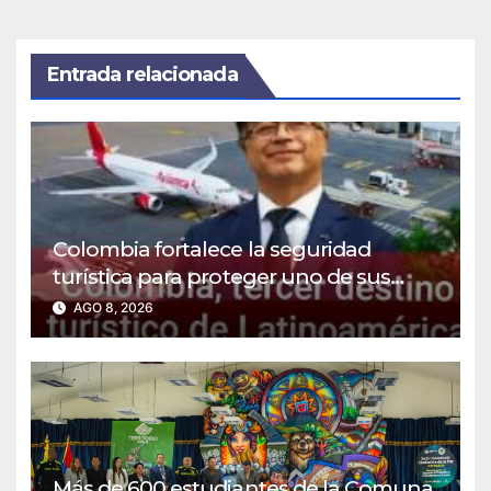
Entrada relacionada
Colombia fortalece la seguridad
turística para proteger uno de sus
sectores estratégicos
AGO 8, 2026
Más de 600 estudiantes de la Comuna