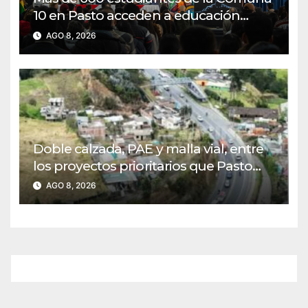
10 en Pasto acceden a educación
superior gratuita con nuevos
AGO 8, 2026
programas
Doble calzada, PAE y malla vial, entre
los proyectos prioritarios que Pasto
presentará al nuevo Gobierno
AGO 8, 2026
Nacional