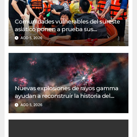
Comunidades vulnerables del sureste
asiático ponen a prueba sus
protocolos de evacuación por
AGO 5, 2026
inundaciones
Nuevas explosiones de rayos gamma
ayudan a reconstruir la historia del
universo temprano
AGO 5, 2026