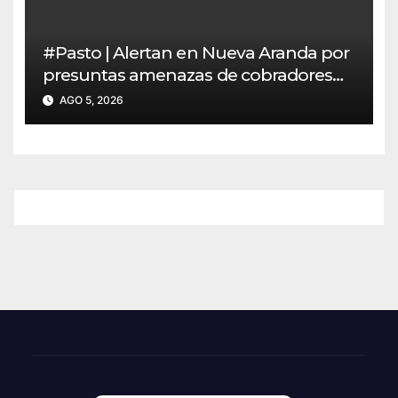
#Pasto | Alertan en Nueva Aranda por
presuntas amenazas de cobradores
“gota a gota”
AGO 5, 2026