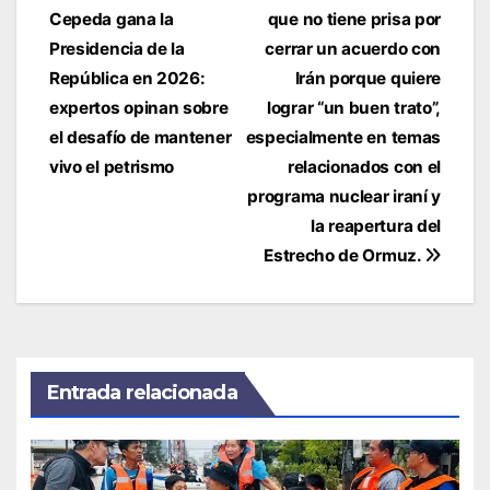
de
Cepeda gana la
que no tiene prisa por
entradas
Presidencia de la
cerrar un acuerdo con
República en 2026:
Irán porque quiere
expertos opinan sobre
lograr “un buen trato”,
el desafío de mantener
especialmente en temas
vivo el petrismo
relacionados con el
programa nuclear iraní y
la reapertura del
Estrecho de Ormuz.
Entrada relacionada