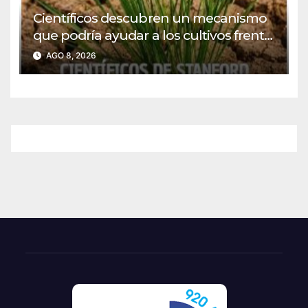
Científicos descubren un mecanismo
que podría ayudar a los cultivos frente
al calor y la sequía
AGO 8, 2026