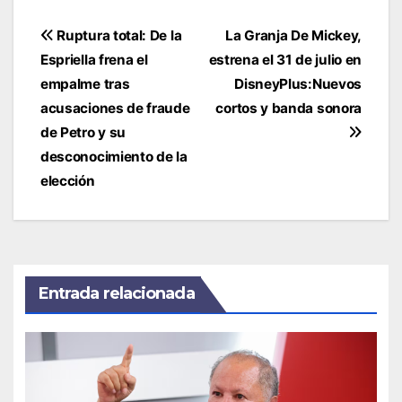
Navegación
Ruptura total: De la
La Granja De Mickey,
de
Espriella frena el
estrena el 31 de julio en
entradas
empalme tras
DisneyPlus:Nuevos
acusaciones de fraude
cortos y banda sonora
de Petro y su
desconocimiento de la
elección
Entrada relacionada