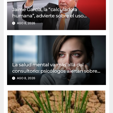
Jaime García, la “calculadora
humana”, advierte sobre el uso
excesivo de la inteligencia artificial
AGO 8, 2026
La salud mental va más allá del
consultorio: psicólogos alertan sobre
nuevos desafíos sociales
AGO 8, 2026