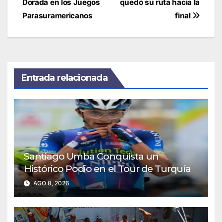
entradas
Dorada en los Juegos
quedó su ruta hacia la
Parasuramericanos
final
Entrada relacionada
Santiago Umba Conquista un
Histórico Podio en el Tour de Turquía
AGO 8, 2026