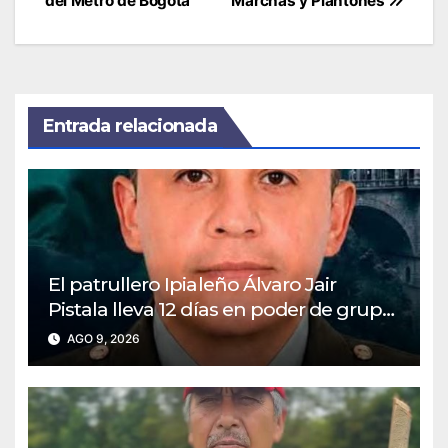
entradas
del Metro de Bogotá
Marchas y Plantones
Entrada relacionada
El patrullero Ipialeño Álvaro Jair
Pistala lleva 12 días en poder de grupo
ilegal
AGO 9, 2026