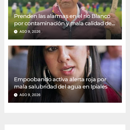
Prenden las alarmas en el río Blanco
por contaminación y mala calidad del
recurso
AGO 9, 2026
Empoobando activa alerta roja por
mala salubridad del agua en Ipiales
AGO 9, 2026