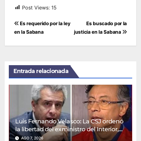
Post Views:
15
Navegación
Es requerido por la ley
Es buscado por la
de
en la Sabana
justicia en la Sabana
entradas
Entrada relacionada
Luis Fernando Velasco: La CSJ ordenó
la libertad del exministro del Interior,
así reaccionó Petro
AGO 7, 2026