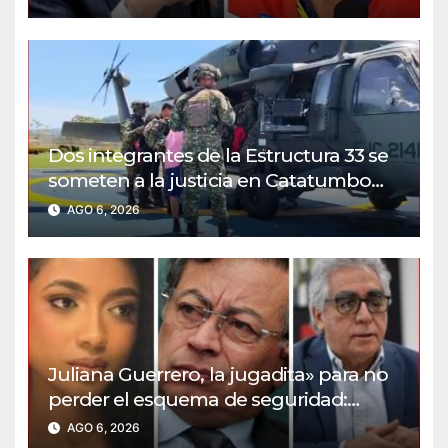
Dos integrantes de la Estructura 33 se
someten a la justicia en Catatumbo
VIDEO
AGO 6, 2026
Juliana Guerrero, la jugadita» para no
perder el esquema de seguridad:
¿Activista de Derechos Humanos?
AGO 6, 2026