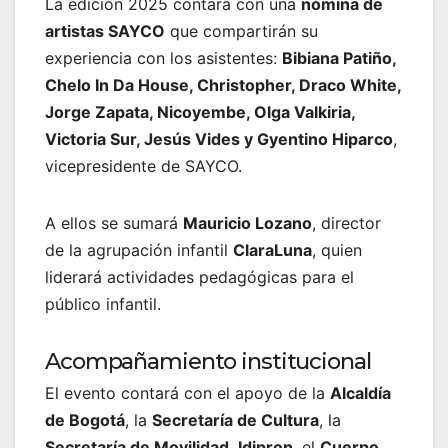
La edición 2025 contará con una
nómina de
artistas SAYCO
que compartirán su
experiencia con los asistentes:
Bibiana Patiño,
Chelo In Da House, Christopher, Draco White,
Jorge Zapata, Nicoyembe, Olga Valkiria,
Victoria Sur, Jesús Vides y Gyentino Hiparco
,
vicepresidente de SAYCO.
A ellos se sumará
Mauricio Lozano
, director
de la agrupación infantil
ClaraLuna
, quien
liderará actividades pedagógicas para el
público infantil.
Acompañamiento institucional
El evento contará con el apoyo de la
Alcaldía
de Bogotá
, la
Secretaría de Cultura
, la
Secretaría de Movilidad
,
Idipron
, el
Cuerpo