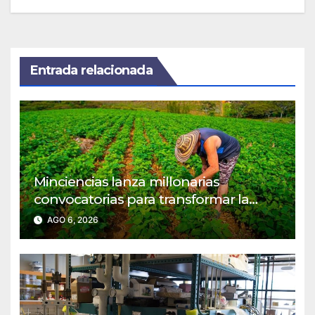
Entrada relacionada
Minciencias lanza millonarias
convocatorias para transformar la
agroindustria en regiones PDET
AGO 6, 2026