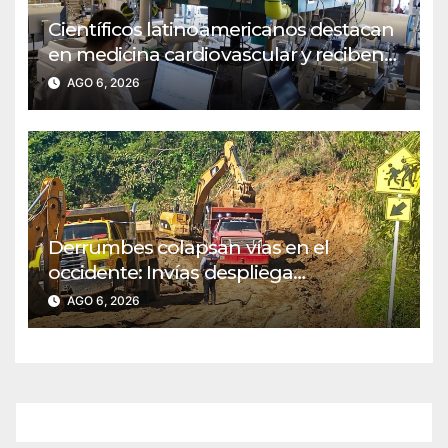
Científicos latinoamericanos destacan
en medicina cardiovascular y reciben
reconocimiento del MIT
AGO 6, 2026
Derrumbes colapsan vías en el
occidente: Invías despliega
maquinaria en emergencia
AGO 6, 2026