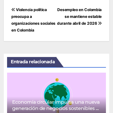
Navegación
Violencia política
Desempleo en Colombia
de
preocupa a
se mantiene estable
entradas
organizaciones sociales
durante abril de 2026
en Colombia
Entrada relacionada
Economía circular impulsa una nueva
generación de negocios sostenibles y