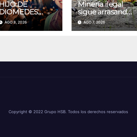
HIJO DE
Minería ilegal
DIOMEDES
sigue arrasando
DÍAZ
con la naturaleza
AGO 8, 2026
AGO 7, 2026
SORPRENDE
en el
POR SU
departamento
PARECIDO
de Nariño
FÍSICO Y SU VOZ:
“PARECE EL
CACIQUE
JOVEN”
Copyright © 2022 Grupo HSB. Todos los derechos reservados