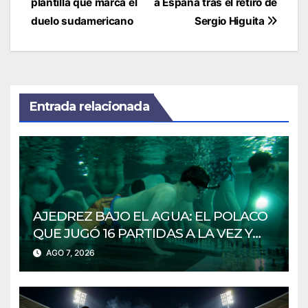
plantilla que marca el
a España tras el retiro de
duelo sudamericano
Sergio Higuita
Entrada relacionada
AJEDREZ BAJO EL AGUA: EL POLACO
QUE JUGÓ 16 PARTIDAS A LA VEZ Y
HIZO HISTORIA
AGO 7, 2026