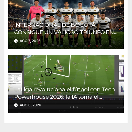
INTERNACIONAL DE BOGOTÁ
CONSIGUE UN VALIOSO TRIUNFO EN
CASA
AGO 7, 2026
LaLiga revoluciona el fútbol con Tech
Powerhouse 2026: la IA toma el
control del juego
AGO 6, 2026