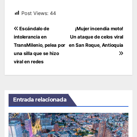
Post Views:
44
Navegación
Escándalo de
¡Mujer incendia moto!
de
intolerancia en
Un ataque de celos viral
entradas
TransMilenio, pelea por
en San Roque, Antioquia
una silla que se hizo
viral en redes
Entrada relacionada