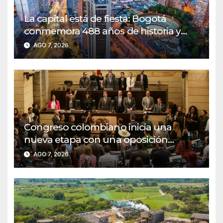
La capital está de fiesta: Bogotá
conmemora 488 años de historia y
renovación
AGO 7, 2026
Congreso colombiano inicia una
nueva etapa con una oposición
decidida a defender las reformas
AGO 7, 2026
sociales