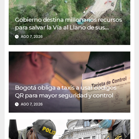
Gobierno destina millonarios recursos
para salvar la Vía al Llano de sus
puntos críticos
AGO 7, 2026
Bogotá obliga a taxis a usar códigos
QR para mayor seguridad y control
AGO 7, 2026