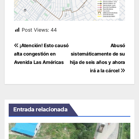
Post Views:
44
Navegación
¡Atención! Esto causó
Abusó
de
alta congestión en
sistemáticamente de su
entradas
Avenida Las Américas
hija de seis años y ahora
irá a la cárcel
Entrada relacionada