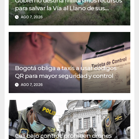
Gobierno destina millonarios recursos
para salvar la Vía al Llano de sus
puntos críticos
AGO 7, 2026
Bogotá obliga a taxis a usar códigos
QR para mayor seguridad y control
AGO 7, 2026
Cali bajo control: prohíben drones