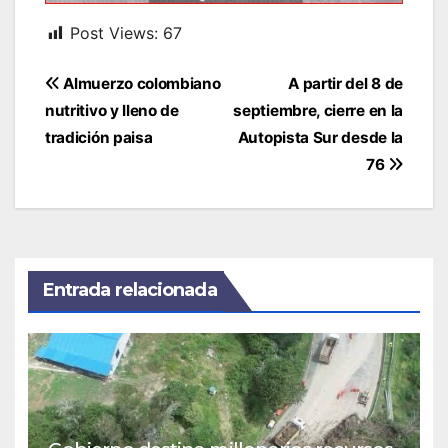
Post Views:
67
Navegación
Almuerzo colombiano
A partir del 8 de
de
nutritivo y lleno de
septiembre, cierre en la
entradas
tradición paisa
Autopista Sur desde la
76
Entrada relacionada