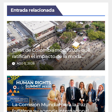
Entrada relacionada
Cifras de Colombiamoda 2026 que
ratifican el impacto de la moda
colombiana en su camino hacia la
AGO 5, 2026
internacionalización
La Comisión Mundial para la Paz
fortalece su agenda internacional