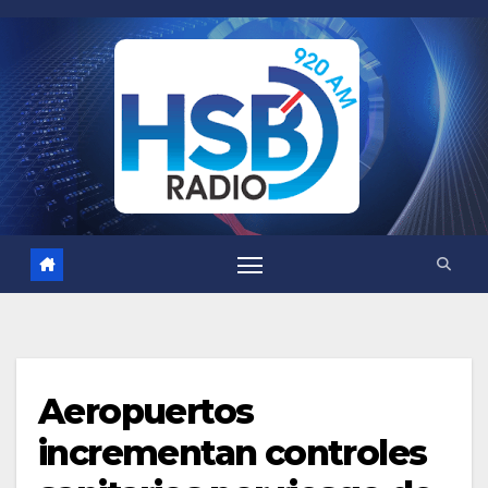
Saltar
al
contenido
Aeropuertos
incrementan controles