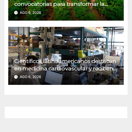
convocatorias para transformar la
agroindustria en regiones PDET
AGO 6, 2026
Científicos latinoamericanos destacan
en medicina cardiovascular y reciben
reconocimiento del MIT
AGO 6, 2026