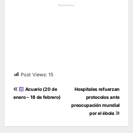
Post Views:
15
Navegación
Acuario (20 de
Hospitales refuerzan
de
enero – 18 de febrero)
protocolos ante
entradas
preocupación mundial
por el ébola