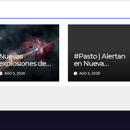
Nuevas
#Pasto | Alertan
explosiones de
en Nueva
rayos gamma
Aranda por
AGO 5, 2026
AGO 5, 2026
ayudan a
presuntas
reconstruir la
amenazas de
historia del
cobradores
universo
“gota a gota”
temprano