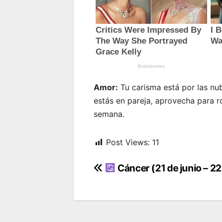
Amor:
Tu carisma está por las nube
estás en pareja, aprovecha para 
semana.
Post Views:
11
Navegación
Cáncer (21 de junio – 22 
de
entradas